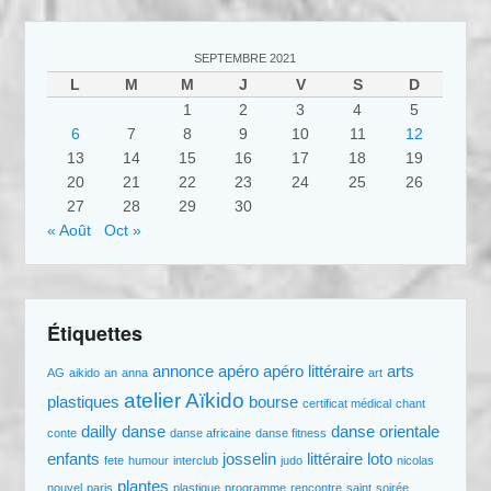
SEPTEMBRE 2021
L
M
M
J
V
S
D
1
2
3
4
5
6
7
8
9
10
11
12
13
14
15
16
17
18
19
20
21
22
23
24
25
26
27
28
29
30
« Août
Oct »
Étiquettes
annonce
apéro
apéro littéraire
arts
AG
aikido
an
anna
art
atelier
Aïkido
plastiques
bourse
certificat médical
chant
dailly
danse
danse orientale
conte
danse africaine
danse fitness
enfants
josselin
littéraire
loto
fete
humour
interclub
judo
nicolas
plantes
nouvel
paris
plastique
programme
rencontre
saint
soirée