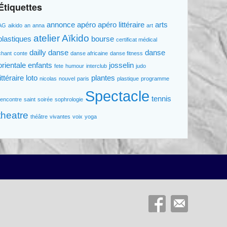
Étiquettes
annonce
apéro
apéro littéraire
arts
AG
aikido
an
anna
art
atelier
Aïkido
plastiques
bourse
certificat médical
dailly
danse
danse
chant
conte
danse africaine
danse fitness
orientale
enfants
josselin
fete
humour
interclub
judo
littéraire
loto
plantes
nicolas
nouvel
paris
plastique
programme
Spectacle
tennis
rencontre
saint
soirée
sophrologie
theatre
théâtre
vivantes
voix
yoga