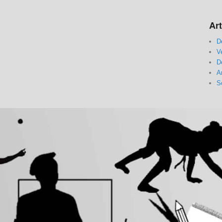
Art
D
V
D
A
S