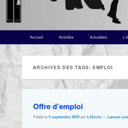
Menu
Accueil
Activités
Actualités
L’
principal
ARCHIVES DES TAGS:
EMPLOI
Offre d’emploi
Publié le
5 septembre 2020
par
LeSocio
—
Laissez un