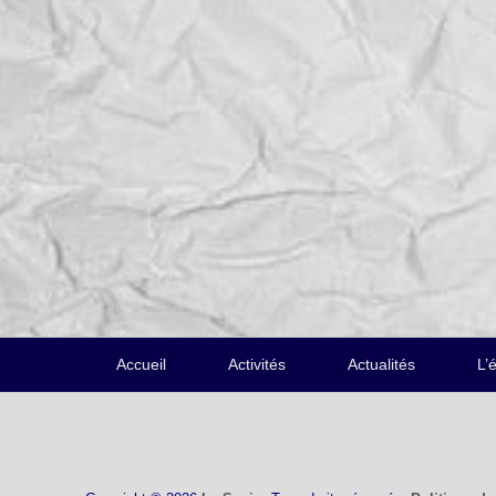
Menu
Accueil
Activités
Actualités
L’
du
pied
de
page