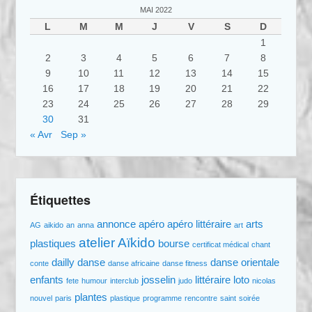
MAI 2022
L
M
M
J
V
S
D
1
2
3
4
5
6
7
8
9
10
11
12
13
14
15
16
17
18
19
20
21
22
23
24
25
26
27
28
29
30
31
« Avr
Sep »
Étiquettes
annonce
apéro
apéro littéraire
arts
AG
aikido
an
anna
art
atelier
Aïkido
plastiques
bourse
certificat médical
chant
dailly
danse
danse orientale
conte
danse africaine
danse fitness
enfants
josselin
littéraire
loto
fete
humour
interclub
judo
nicolas
plantes
nouvel
paris
plastique
programme
rencontre
saint
soirée