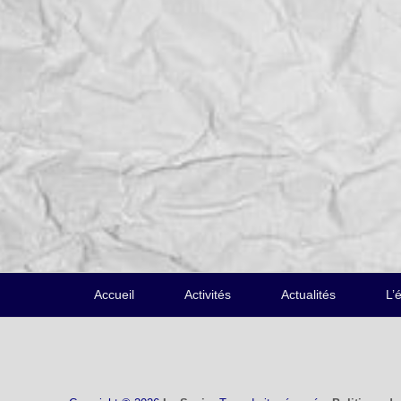
Menu
Accueil
Activités
Actualités
L’
du
pied
de
page