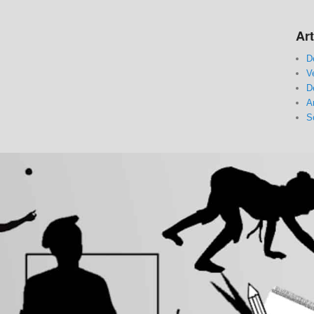
Art
D
V
D
A
S