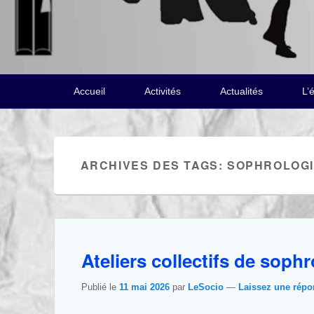
Menu
Accueil
Activités
Actualités
L’
principal
ARCHIVES DES TAGS:
SOPHROLOG
Ateliers collectifs de sophr
Publié le
11 mai 2026
par
LeSocio
—
Laissez une répo