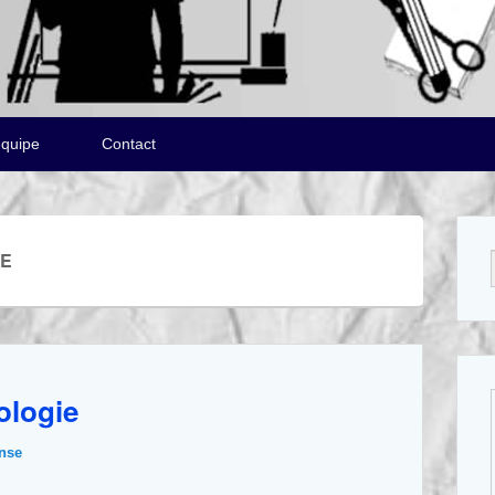
équipe
Contact
IE
ologie
nse