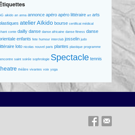
Étiquettes
annonce
apéro
apéro littéraire
arts
AG
aikido
an
anna
art
atelier
Aïkido
plastiques
bourse
certificat médical
dailly
danse
danse
chant
conte
danse africaine
danse fitness
orientale
enfants
josselin
fete
humour
interclub
judo
littéraire
loto
plantes
nicolas
nouvel
paris
plastique
programme
Spectacle
tennis
rencontre
saint
soirée
sophrologie
theatre
théâtre
vivantes
voix
yoga