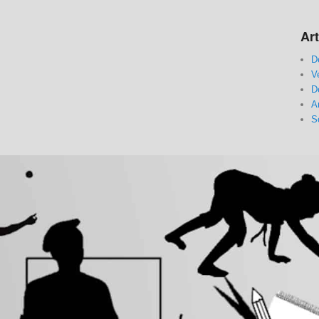
Art
D
V
D
A
S