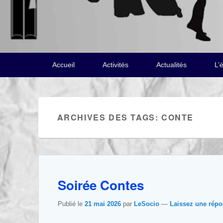
Menu
Accueil
Activités
Actualités
L’
principal
ARCHIVES DES TAGS:
CONTE
Soirée Contes
Publié le
21 mai 2026
par
LeSocio
—
Laissez une rép