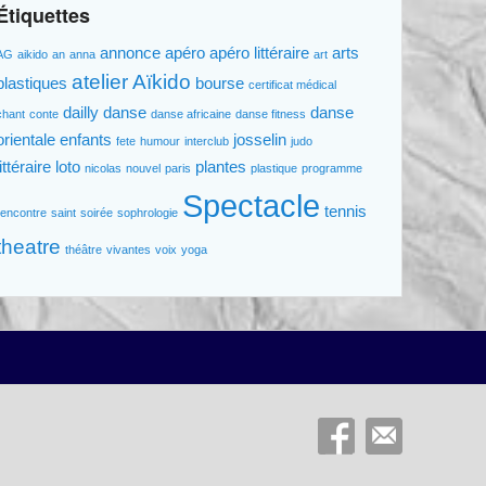
Étiquettes
annonce
apéro
apéro littéraire
arts
AG
aikido
an
anna
art
atelier
Aïkido
plastiques
bourse
certificat médical
dailly
danse
danse
chant
conte
danse africaine
danse fitness
orientale
enfants
josselin
fete
humour
interclub
judo
littéraire
loto
plantes
nicolas
nouvel
paris
plastique
programme
Spectacle
tennis
rencontre
saint
soirée
sophrologie
theatre
théâtre
vivantes
voix
yoga