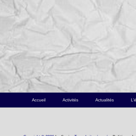
Menu
Accueil
Activités
Actualités
L’
du
pied
de
page