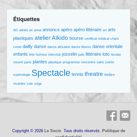
Étiquettes
annonce
apéro
apéro littéraire
arts
AG
aikido
an
anna
art
atelier
Aïkido
plastiques
bourse
certificat médical
chant
dailly
danse
danse orientale
conte
danse africaine
danse fitness
enfants
josselin
littéraire
loto
fete
humour
interclub
judo
nicolas
plantes
nouvel
paris
plastique
programme
rencontre
saint
soirée
Spectacle
theatre
tennis
sophrologie
théâtre
vivantes
voix
yoga
Copyright © 2026
Le Socio
. Tous droits réservés.
Politique de