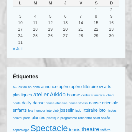
L
M
M
J
V
S
D
1
2
3
4
5
6
7
8
9
10
11
12
13
14
15
16
17
18
19
20
21
22
23
24
25
26
27
28
29
30
31
« Juil
Étiquettes
annonce
apéro
apéro littéraire
arts
AG
aikido
an
anna
art
atelier
Aïkido
plastiques
bourse
certificat médical
chant
dailly
danse
danse orientale
conte
danse africaine
danse fitness
enfants
josselin
littéraire
loto
fete
humour
interclub
judo
nicolas
plantes
nouvel
paris
plastique
programme
rencontre
saint
soirée
Spectacle
theatre
tennis
sophrologie
théâtre