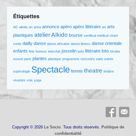
Étiquettes
annonce
apéro
apéro littéraire
arts
AG
aikido
an
anna
art
atelier
Aïkido
plastiques
bourse
certificat médical
chant
dailly
danse
danse orientale
conte
danse africaine
danse fitness
enfants
josselin
littéraire
loto
fete
humour
interclub
judo
nicolas
plantes
nouvel
paris
plastique
programme
rencontre
saint
soirée
Spectacle
theatre
tennis
sophrologie
théâtre
vivantes
voix
yoga
Copyright © 2026
Le Socio
. Tous droits réservés.
Politique de
confidentialité