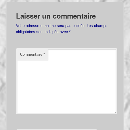
Laisser un commentaire
Votre adresse e-mail ne sera pas publiée.
Les champs
obligatoires sont indiqués avec
*
Commentaire
*