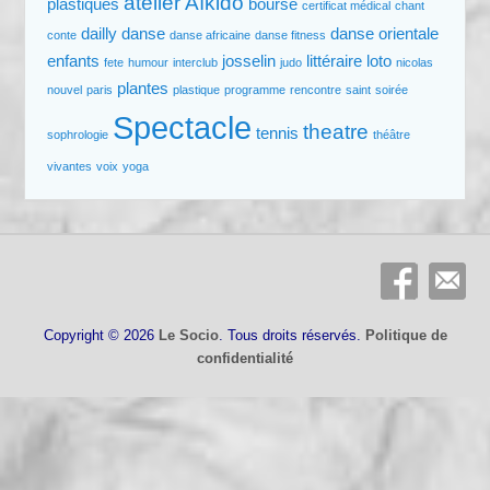
atelier
Aïkido
plastiques
bourse
certificat médical
chant
dailly
danse
danse orientale
conte
danse africaine
danse fitness
enfants
josselin
littéraire
loto
fete
humour
interclub
judo
nicolas
plantes
nouvel
paris
plastique
programme
rencontre
saint
soirée
Spectacle
theatre
tennis
sophrologie
théâtre
vivantes
voix
yoga
Copyright © 2026
Le Socio
. Tous droits réservés.
Politique de
confidentialité