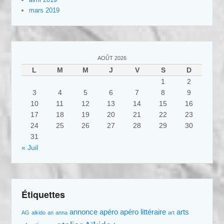
mars 2019
AOÛT 2026
L
M
M
J
V
S
D
1
2
3
4
5
6
7
8
9
10
11
12
13
14
15
16
17
18
19
20
21
22
23
24
25
26
27
28
29
30
31
« Juil
Étiquettes
annonce
apéro
apéro littéraire
arts
AG
aikido
an
anna
art